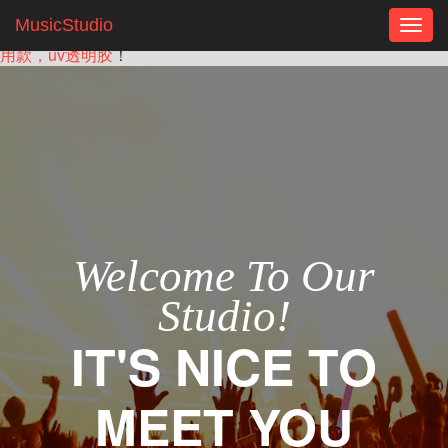
——您现在访问的是：
苏州快速固化款：节省无锡工厂施工时
MusicStudio
Togg
间，提效率，流水线夹具定位UV胶，uv胶电路板结构件保护专
navig
用款，uv透明胶
！
Welcome To Our
Studio!
IT'S NICE TO
MEET YOU