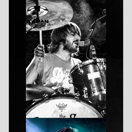
乐泰PCB板胶 透明
不发白
Duis aute irure dolor
科普层面，UV 胶水的分类与固化原理
直接决定选型逻辑。按功能细分，UV
电子胶侧重低析出、高透光，UV 防潮
防水胶强调密封性与耐候性，UV 快干
胶追求极速定位，补强 UV 胶突出结
构强度；按固化体系可分为自由基型
（丙烯酸酯类，占比 75%）与阳离子
型（环氧树脂类，占比 20%），前者
固化快但易受氧阻聚，后者具备暗固化
特性，适配阴影区粘接。核心原材料方
面，光引发剂占配方成本的 18-25%，
进口 TPO 类光引发剂依赖度仍达
41.7%，主要来自巴斯夫与 IGM
Resins；国产丙烯酸酯单体自给率
86.3%，但耐高温超 125℃的定制化
UV光固体胶
环氧丙烯酸酯仍由日韩企业主导。