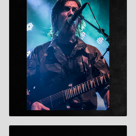
Duis aute irure dolor
在 UV 胶中使用的齐聚体主要有环氧
丙烯酸酯、聚氨酯丙烯酸酯、不饱和聚
酯等， 其中环氧丙烯酸酯和聚氨酯丙
烯酸酯( 简称 PUA) 由于品种多、原料
丰 富、反 应 活 性 高、价 格 适 中，
因 此 用 量 很大［10 － 12］ 。目前
丙烯酸酯仍是光固化领域最常使用的齐
聚体，约占整个市场的 82%。