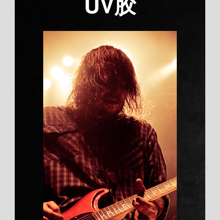
UV胶
高透明：适配玻璃、
工艺品等对美观有要
求的场景
Duis aute irure dolor
线型大分子之间存在着相互作用力，这
种力来自于范德华力和氢键，它的大小
与聚合物的结构有关。这种相互作用力
会影响聚合物的许多性能。增塑剂的作
用就是在于削弱聚合物分子间的作用
力， 从而提高胶的柔韧性，松弛内应
力，从而提高了胶的冲击强度；降低胶
膜的软化温度和玻璃化温度，提高耐低
温性；减低聚合物的粘度，增加其流动
性，从而增加胶对粘接面的浸润，提高
接头的粘接强度。