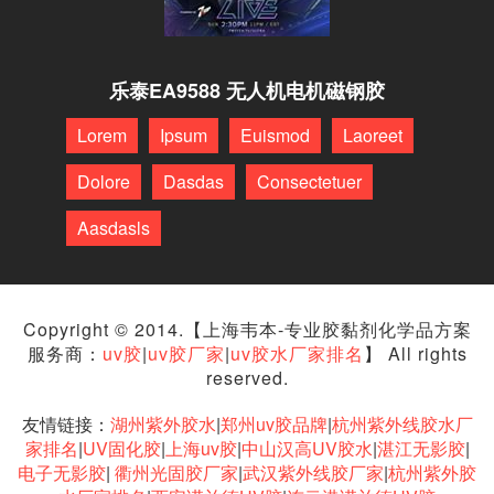
乐泰EA9588 无人机电机磁钢胶
Lorem
Ipsum
Euismod
Laoreet
Dolore
Dasdas
Consectetuer
Aasdasls
Copyright © 2014.【上海韦本-专业胶黏剂化学品方案
服务商：
uv胶
|
uv胶厂家
|
uv胶水厂家排名
】 All rights
reserved.
友情链接：
湖州紫外胶水
|
郑州uv胶品牌
|
杭州紫外线胶水厂
家排名
|
UV固化胶
|
上海uv胶
|
中山汉高UV胶水
|
湛江无影胶
|
电子无影胶
|
衢州光固胶厂家
|
武汉紫外线胶厂家
|
杭州紫外胶